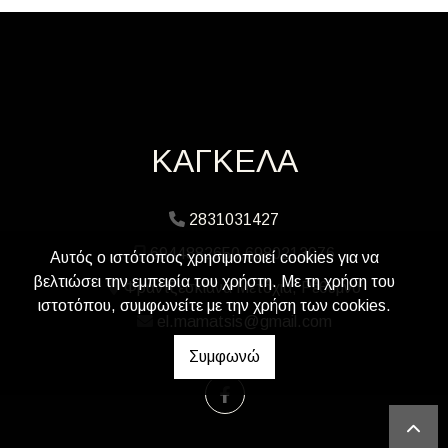
ΚΑΓΚΕΛΑ
2831031427
6944882650,6980213976
Αυτός ο ιστότοπος χρησιμοποιεί cookies για να
βελτιώσει την εμπειρία του χρήστη. Με τη χρήση του
Φραντζεσκιανά Μετόχια, Ρέθυμνο
ιστοτόπου, συμφωνείτε με την χρήση των cookies.
el.mamatsis@gmail.com
Συμφωνώ